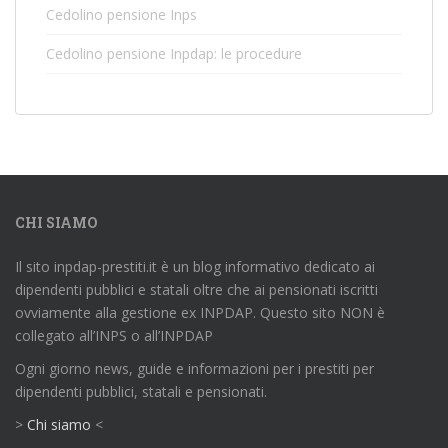
Cedolino pensione Inps
Cedolino pensione Inpdap: le procedure
CHI SIAMO
Il sito inpdap-prestiti.it è un blog informativo dedicato ai
dipendenti pubblici e statali oltre che ai pensionati iscritti
ovviamente alla gestione ex INPDAP. Questo sito NON è
collegato all’INPS o all’INPDAP
Ogni giorno news, guide e informazioni per i prestiti per
dipendenti pubblici, statali e pensionati.
>
Chi siamo
<