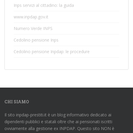
Inps servizi al cittadino: la guida
www.inpdap.gov.it
Numero Verde INPS
Cedolino pensione Inps
Cedolino pensione Inpdap: le procedure
CHI SIAMO
Il sito inpdap-prestiti.it è un blog informativo dedicato ai
dipendenti pubblici e statali oltre che ai pensionati iscritti
ovviamente alla gestione ex INPDAP. Questo sito NON è