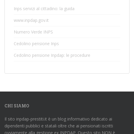
Inps servizi al cittadino: la guida
www.inpdap.gov.it
Numero Verde INPS
Cedolino pensione Inps
Cedolino pensione Inpdap: le procedure
CHI SIAMO
Il sito inpdap-prestiti.it è un blog informativo dedicato ai
dipendenti pubblici e statali oltre che ai pensionati iscritti
ovviamente alla gestione ex INPDAP. Questo sito NON è