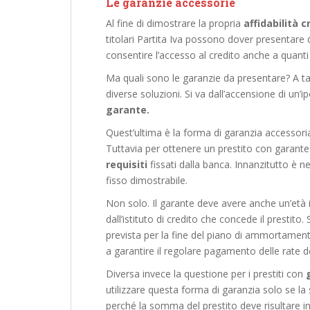
Le garanzie accessorie
Al fine di dimostrare la propria
affidabilità c
titolari Partita Iva possono dover presentare
consentire l’accesso al credito anche a quant
Ma quali sono le garanzie da presentare? A t
diverse soluzioni. Si va dall’accensione di un’i
garante.
Quest’ultima è la forma di garanzia accessoria
Tuttavia per ottenere un prestito con garan
requisiti
fissati dalla banca. Innanzitutto è n
fisso dimostrabile.
Non solo. Il garante deve avere anche un’età i
dall’istituto di credito che concede il prestito.
prevista per la fine del piano di ammortamento
a garantire il regolare pagamento delle rate de
Diversa invece la questione per i prestiti con
utilizzare questa forma di garanzia solo se 
perché la somma del prestito deve risultare in 