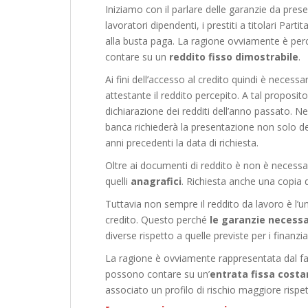
Iniziamo con il parlare delle garanzie da prese
lavoratori dipendenti, i prestiti a titolari Part
alla busta paga. La ragione ovviamente è per
contare su un
reddito fisso dimostrabile
.
Ai fini dell’accesso al credito quindi è nece
attestante il reddito percepito. A tal proposi
dichiarazione dei redditi dell’anno passato. Nel
banca richiederà la presentazione non solo de
anni precedenti la data di richiesta.
Oltre ai documenti di reddito è non è necess
quelli
anagrafici
. Richiesta anche una copia de
Tuttavia non sempre il reddito da lavoro è l’un
credito. Questo perché
le garanzie necessa
diverse rispetto a quelle previste per i finanzi
La ragione è ovviamente rappresentata dal fat
possono contare su un’
entrata fissa costa
associato un profilo di rischio maggiore rispet