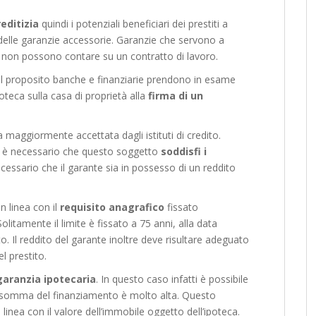
reditizia
quindi i potenziali beneficiari dei prestiti a
 delle garanzie accessorie. Garanzie che servono a
i non possono contare su un contratto di lavoro.
al proposito banche e finanziarie prendono in esame
poteca sulla casa di proprietà alla
firma di un
 maggiormente accettata dagli istituti di credito.
te è necessario che questo soggetto
soddisfi i
ecessario che il garante sia in possesso di un reddito
n linea con il
requisito anagrafico
fissato
 Solitamente il limite è fissato a 75 anni, alla data
. Il reddito del garante inoltre deve risultare adeguato
l prestito.
garanzia ipotecaria
. In questo caso infatti è possibile
la somma del finanziamento è molto alta. Questo
linea con il valore dell’immobile oggetto dell’ipoteca.