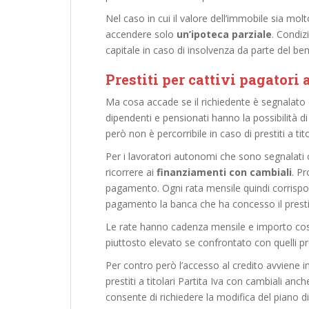
Nel caso in cui il valore dell’immobile sia mol
accendere solo
un’ipoteca parziale
. Condiz
capitale in caso di insolvenza da parte del bene
Prestiti per cattivi pagatori
Ma cosa accade se il richiedente è segnalato 
dipendenti e pensionati hanno la possibilità di
però non è percorribile in caso di prestiti a tito
Per i lavoratori autonomi che sono segnalati 
ricorrere ai
finanziamenti con cambiali
. P
pagamento. Ogni rata mensile quindi corrisp
pagamento la banca che ha concesso il prestit
Le rate hanno cadenza mensile e importo co
piuttosto elevato se confrontato con quelli previ
Per contro però l’accesso al credito avviene in 
prestiti a titolari Partita Iva con cambiali anch
consente di richiedere la modifica del piano 