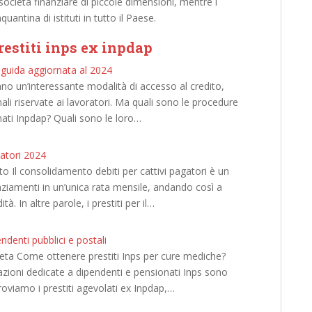
ocietà finanziare di piccole dimensioni, mentre i
antina di istituti in tutto il Paese.
prestiti inps ex inpdap
a guida aggiornata al 2024
ano un’interessante modalità di accesso al credito,
ali riservate ai lavoratori. Ma quali sono le procedure
nati Inpdap? Quali sono le loro…
gatori 2024
o Il consolidamento debiti per cattivi pagatori è un
anziamenti in un’unica rata mensile, andando così a
à. In altre parole, i prestiti per il…
ndenti pubblici e postali
pleta Come ottenere prestiti Inps per cure mediche?
azioni dedicate a dipendenti e pensionati Inps sono
roviamo i prestiti agevolati ex Inpdap,…