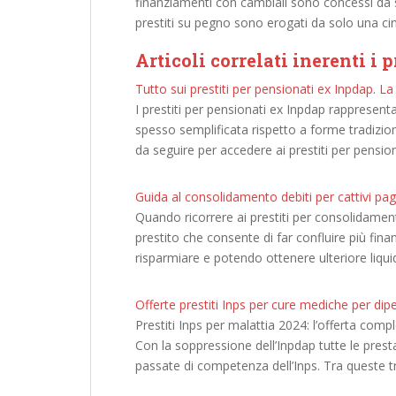
finanziamenti con cambiali sono concessi da s
prestiti su pegno sono erogati da solo una cinqu
Articoli correlati inerenti i 
Tutto sui prestiti per pensionati ex Inpdap. L
I prestiti per pensionati ex Inpdap rappresent
spesso semplificata rispetto a forme tradizion
da seguire per accedere ai prestiti per pensio
Guida al consolidamento debiti per cattivi pa
Quando ricorrere ai prestiti per consolidament
prestito che consente di far confluire più fin
risparmiare e potendo ottenere ulteriore liquidit
Offerte prestiti Inps per cure mediche per dipe
Prestiti Inps per malattia 2024: l’offerta com
Con la soppressione dell’Inpdap tutte le prest
passate di competenza dell’Inps. Tra queste t