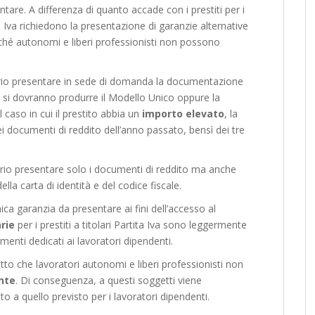
ntare. A differenza di quanto accade con i prestiti per i
ita Iva richiedono la presentazione di garanzie alternative
ché autonomi e liberi professionisti non possono
ssario presentare in sede di domanda la documentazione
to si dovranno produrre il Modello Unico oppure la
 caso in cui il prestito abbia un
importo elevato
, la
i documenti di reddito dell’anno passato, bensì dei tre
ario presentare solo i documenti di reddito ma anche
lla carta di identità e del codice fiscale.
ica garanzia da presentare ai fini dell’accesso al
rie
per i prestiti a titolari Partita Iva sono leggermente
amenti dedicati ai lavoratori dipendenti.
to che lavoratori autonomi e liberi professionisti non
nte
. Di conseguenza, a questi soggetti viene
to a quello previsto per i lavoratori dipendenti.