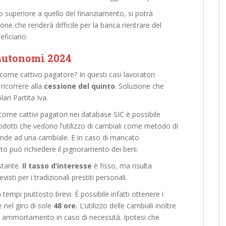
to superiore a quello del finanziamento, si potrà
ione che renderà difficile per la banca rientrare del
ficiario.
 autonomi 2024
come cattivo pagatore? In questi casi lavoratori
 ricorrere alla
cessione del quinto
. Soluzione che
lari Partita Iva.
come cattivi pagatori nei database SIC è possibile
rodotti che vedono l’utilizzo di cambiali come metodo di
onde ad una cambiale. E in caso di mancato
o può richiedere il pignoramento dei beni.
stante.
Il tasso d’interesse
è fisso, ma risulta
sti per i tradizionali prestiti personali.
tempi piuttosto brevi. È possibile infatti ottenere i
e nel giro di sole
48 ore.
L’utilizzo delle cambiali inoltre
di ammortamento in caso di necessità. Ipotesi che