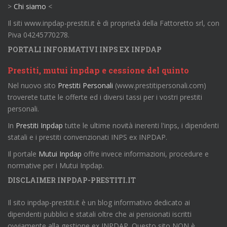
>
Chi siamo
<
Il siti www.inpdap-prestiti.it è di proprietà della Fattoretto srl, con
Piva 04245770278.
PORTALI INFORMATIVI INPS EX INPDAP
Prestiti, mutui inpdap e cessione del quinto
Nel nuovo sito
Prestiti Personali
(www.prestitipersonali.com)
troverete tutte le offerte ed i diversi tassi per i vostri prestiti
personali.
In
Prestiti Inpdap
tutte le ultime novità inerenti l'inps, i dipendenti
statali e i prestiti convenzionati INPS ex INPDAP.
Il portale
Mutui Inpdap
offre invece informazioni, procedure e
normative per i Mutui Inpdap.
DISCLAIMER INPDAP-PRESTITI.IT
Il sito inpdap-prestiti.it è un blog informativo dedicato ai
dipendenti pubblici e statali oltre che ai pensionati iscritti
ovviamente alla gestione ex INPDAP. Questo sito NON è