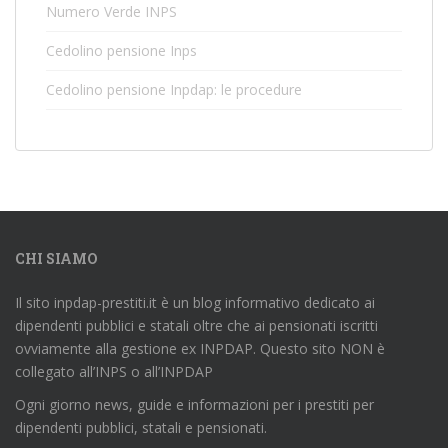
Numero Verde INPS
Cedolino pensione Inps
Cedolino pensione Inpdap: le procedure
CHI SIAMO
Il sito inpdap-prestiti.it è un blog informativo dedicato ai
dipendenti pubblici e statali oltre che ai pensionati iscritti
ovviamente alla gestione ex INPDAP. Questo sito NON è
collegato all’INPS o all’INPDAP
Ogni giorno news, guide e informazioni per i prestiti per
dipendenti pubblici, statali e pensionati.